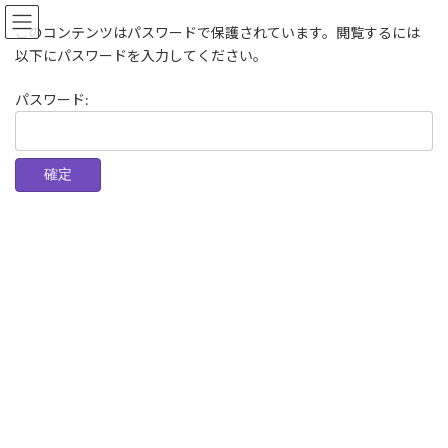
コ
ナ
ン
ビ
このコンテンツはパスワードで保護されています。閲覧するには
テ
ゲ
以下にパスワードを入力してください。
ン
ー
ツ
シ
パスワード:
へ
ョ
ス
ン
キ
に
ッ
移
プ
動